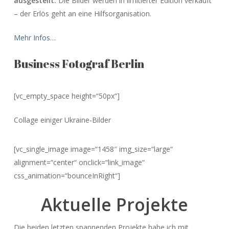
ausgestellt.
Die Bilder werden in limitierter Edition verkauft
– der Erlös geht an eine Hilfsorganisation.
Mehr Infos…
Business Fotograf Berlin
[vc_empty_space height=“50px“]
Collage einiger Ukraine-Bilder
[vc_single_image image=“1458″ img_size=“large“
alignment=“center“ onclick=“link_image“
css_animation=“bounceInRight“]
Aktuelle Projekte
Die beiden letzten spannenden Projekte habe ich mit