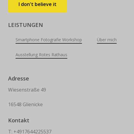
I
d
o
n
'
t
b
e
l
i
e
v
e
i
t
LEISTUNGEN
Smartphone Fotografie Workshop
Über mich
Ausstellung Rotes Rathaus
Adresse
Wiesenstraße 49
16548 Glienicke
Kontakt
T: +4917644225537